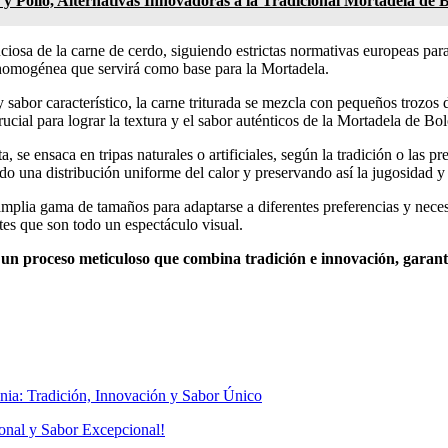
 Pollo, Alternativas Innovadoras a la Tradicional Mortadela de 
osa de la carne de cerdo, siguiendo estrictas normativas europeas para 
 y homogénea que servirá como base para la Mortadela.
 sabor característico, la carne triturada se mezcla con pequeños trozos
rucial para lograr la textura y el sabor auténticos de la Mortadela de Bol
, se ensaca en tripas naturales o artificiales, según la tradición o las p
do una distribución uniforme del calor y preservando así la jugosidad y 
plia gama de tamaños para adaptarse a diferentes preferencias y neces
tes que son todo un espectáculo visual.
un proceso meticuloso que combina tradición e innovación, garanti
ional y Sabor Excepcional!