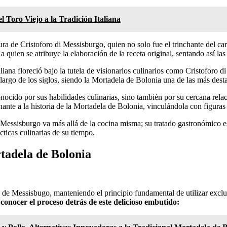
l Toro Viejo a la Tradición Italiana
ura de Cristoforo di Messisburgo, quien no solo fue el trinchante del c
él a quien se atribuye la elaboración de la receta original, sentando as
iana floreció bajo la tutela de visionarios culinarios como Cristoforo d
largo de los siglos, siendo la Mortadela de Bolonia una de las más desta
nocido por sus habilidades culinarias, sino también por su cercana rela
nante a la historia de la Mortadela de Bolonia, vinculándola con figuras
Messisburgo va más allá de la cocina misma; su tratado gastronómico es
cticas culinarias de su tiempo.
tadela de Bolonia
de Messisbugo, manteniendo el principio fundamental de utilizar excl
 conocer el proceso detrás de este delicioso embutido: