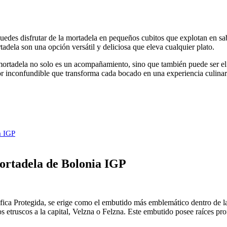
edes disfrutar de la mortadela en pequeños cubitos que explotan en sa
adela son una opción versátil y deliciosa que eleva cualquier plato.
 mortadela no solo es un acompañamiento, sino que también puede ser el
bor inconfundible que transforma cada bocado en una experiencia culina
a IGP
Mortadela de Bolonia IGP
ica Protegida, se erige como el embutido más emblemático dentro de la
s etruscos a la capital, Velzna o Felzna. Este embutido posee raíces p